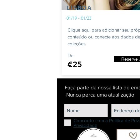
LISBOA
01/19 - 01/23
Clique aqui para adicionar seu próp
conteúdo ou conecte aos dados de
coleções.
De:
Reserve 
€25
Faça parte da nossa lista de ema
Nunca perca uma atualização
Concordo com a Política de Pri
Privacidade