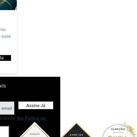
rio
 suas
Já
ils
Assine Já
vacidade.
Ver Política de