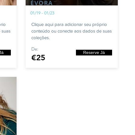
ÉVORA
01/19 - 01/23
rio
Clique aqui para adicionar seu próprio
 suas
conteúdo ou conecte aos dados de suas
coleções.
De:
Já
Reserve Já
€25